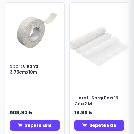
Sporcu Bantı
3,75cmx10m
Hidrofil Sargı Bezi 15
Cmx2 M
508,90 ₺
19,90 ₺
Sepete Ekle
Sepete Ekle