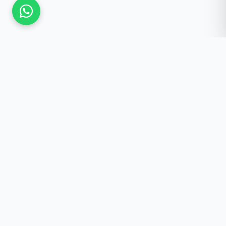
Güncel Kalmak İster
misiniz?
Yeniliklerden haberdar olun, özel fırsatlar ve
önemli duyurular doğrudan e-postanıza