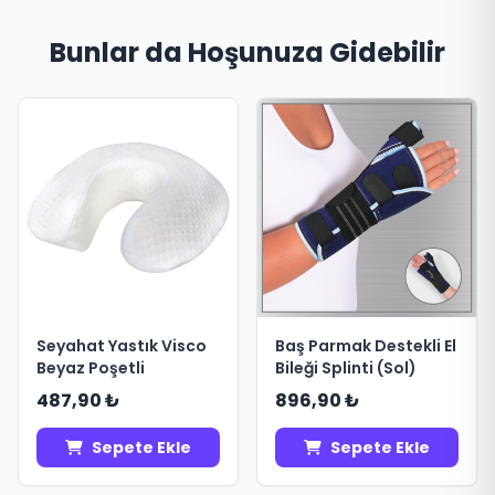
Bunlar da Hoşunuza Gidebilir
Seyahat Yastık Visco
Baş Parmak Destekli El
Beyaz Poşetli
Bileği Splinti (Sol)
487,90 ₺
896,90 ₺
Sepete Ekle
Sepete Ekle