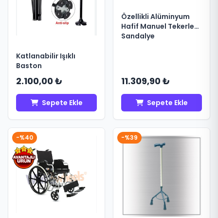
Özellikli Alüminyum
Hafif Manuel Tekerlekli
Sandalye
Katlanabilir Işıklı
Baston
2.100,00 ₺
11.309,90 ₺
Sepete Ekle
Sepete Ekle
-%40
-%39