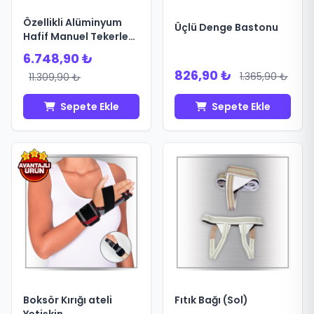
Özellikli Alüminyum
Üçlü Denge Bastonu
Hafif Manuel Tekerlekli
Sandalye Kırmızı
6.748,90 ₺
826,90 ₺
1.365,90 ₺
11.309,90 ₺
Sepete Ekle
Sepete Ekle
Boksör Kırığı ateli
Fıtık Bağı (Sol)