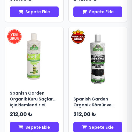
Sepete Ekle
Sepete Ekle
Spanish Garden
Spanish Garden
Organik Kuru Saçlar
Organik Kömür ve
için Nemlendirici
Kahve Özlü Yoğun
Şampuan 450 ml
212,00 ₺
212,00 ₺
Arındırıcı Şampuan
450 ml
Sepete Ekle
Sepete Ekle