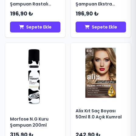
Şampuan Rastalı
Şampuan Ekstra
Saçlar için 200ml
Hacim Verici 50ml
196,90 ₺
196,90 ₺
Sepete Ekle
Sepete Ekle
Alix Kıt Saç Boyası
50ml 8.0 Açık Kumral
Morfose N.G Kuru
Şampuan 200ml
315,90 ₺
242,90 ₺