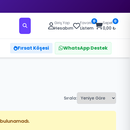
0
0
Giriş Yap
Favoriler
Sepet
Hesabım
Listem
0,00 ₺
Fırsat Köşesi
WhatsApp Destek
Sırala:
n bulunamadı.