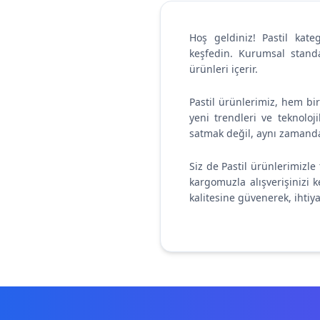
Korse
Kadın Külot Korse
Hoş geldiniz! Pastil kate
keşfedin. Kurumsal standa
Korse Doğum
ürünleri içerir.
Sonrası
Pastil ürünlerimiz, hem bi
Korse Hamile
yeni trendleri ve teknoloj
satmak değil, aynı zamanda
Siz de Pastil ürünlerimizle 
kargomuzla alışverişinizi k
kalitesine güvenerek, ihtiy