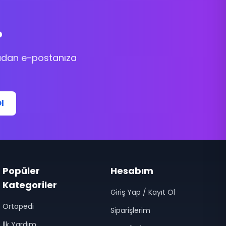
?
rudan e-postanıza
l
Popüler
Hesabım
Kategoriler
Giriş Yap / Kayıt Ol
Ortopedi
Siparişlerim
İlk Yardım