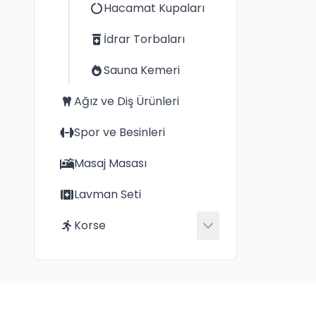
Hacamat Kupaları
İdrar Torbaları
Sauna Kemeri
Ağız ve Diş Ürünleri
Spor ve Besinleri
Masaj Masası
Lavman Seti
Korse
Kadın Mideli Uzun
Paçalı Boy Korse
Kadın Paçalı Boy