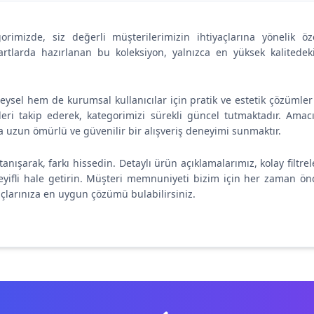
gorimizde, siz değerli müşterilerimizin ihtiyaçlarına yönelik öz
rtlarda hazırlanan bu koleksiyon, yalnızca en yüksek kalitede
reysel hem de kurumsal kullanıcılar için pratik ve estetik çözümle
ileri takip ederek, kategorimizi sürekli güncel tutmaktadır. Ama
 uzun ömürlü ve güvenilir bir alışveriş deneyimi sunmaktır.
tanışarak, farkı hissedin. Detaylı ürün açıklamalarımız, kolay filtr
eyifli hale getirin. Müşteri memnuniyeti bizim için her zaman önce
açlarınıza en uygun çözümü bulabilirsiniz.