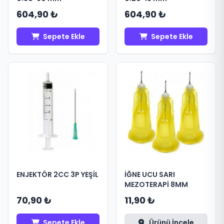
604,90 ₺
604,90 ₺
Sepete Ekle
Sepete Ekle
ENJEKTÖR 2CC 3P YEŞİL
İĞNE UCU SARI
MEZOTERAPİ 8MM
70,90 ₺
11,90 ₺
Sepete Ekle
Ürünü İncele