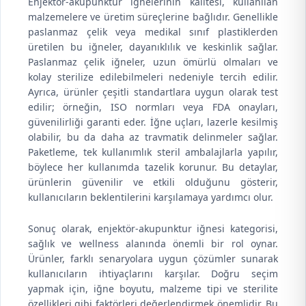
Enjektör-akupunktur iğnelerinin kalitesi, kullanılan
malzemelere ve üretim süreçlerine bağlıdır. Genellikle
paslanmaz çelik veya medikal sınıf plastiklerden
üretilen bu iğneler, dayanıklılık ve keskinlik sağlar.
Paslanmaz çelik iğneler, uzun ömürlü olmaları ve
kolay sterilize edilebilmeleri nedeniyle tercih edilir.
Ayrıca, ürünler çeşitli standartlara uygun olarak test
edilir; örneğin, ISO normları veya FDA onayları,
güvenilirliği garanti eder. İğne uçları, lazerle kesilmiş
olabilir, bu da daha az travmatik delinmeler sağlar.
Paketleme, tek kullanımlık steril ambalajlarla yapılır,
böylece her kullanımda tazelik korunur. Bu detaylar,
ürünlerin güvenilir ve etkili olduğunu gösterir,
kullanıcıların beklentilerini karşılamaya yardımcı olur.
Sonuç olarak, enjektör-akupunktur iğnesi kategorisi,
sağlık ve wellness alanında önemli bir rol oynar.
Ürünler, farklı senaryolara uygun çözümler sunarak
kullanıcıların ihtiyaçlarını karşılar. Doğru seçim
yapmak için, iğne boyutu, malzeme tipi ve sterilite
özellikleri gibi faktörleri değerlendirmek önemlidir. Bu