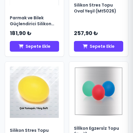
Silikon Stres Topu
Oval Yeşil (Mt5026)
Parmak ve Bilek
Güçlendirici Silikon
Örümcek Lastik
181,90 ₺
257,90 ₺
Sepete Ekle
Sepete Ekle
Sİlİkon Egzersİz Topu
Silikon Stres Topu