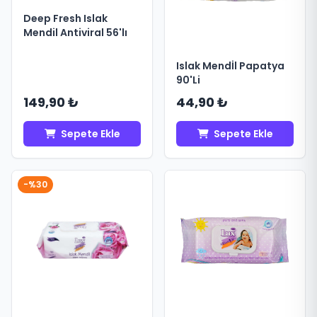
Deep Fresh Islak
Mendil Antiviral 56'lı
Islak Mendİl Papatya
90'Li
149,90 ₺
44,90 ₺
Sepete Ekle
Sepete Ekle
-%30