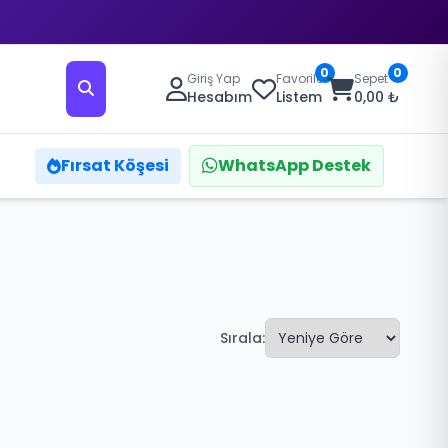
0
0
Giriş Yap
Favoriler
Sepet
Hesabım
Listem
0,00 ₺
Fırsat Köşesi
WhatsApp Destek
Sırala: