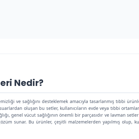
eri Nedir?
emizliği ve sağlığını desteklemek amacıyla tasarlanmış tıbbi ürünle
esuarlardan oluşan bu setler, kullanıcıların evde veya tıbbi ortaml
ağlığı, genel vücut sağlığının önemli bir parçasıdır ve lavman setleri
 çözüm sunar. Bu ürünler, çeşitli malzemelerden yapılmış olup, kul