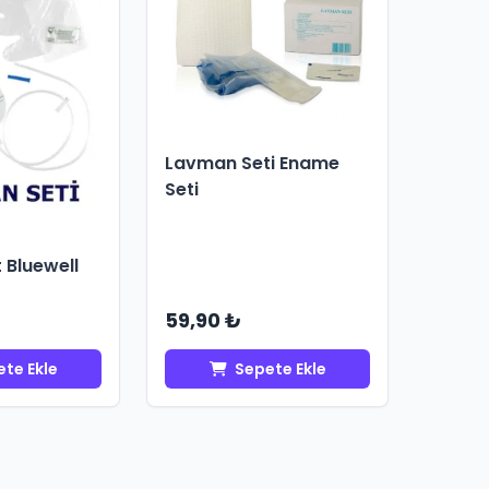
Lavman Seti Ename
Seti
 Bluewell
59,90 ₺
te Ekle
Sepete Ekle