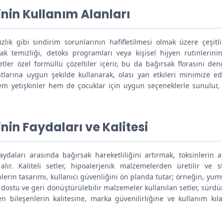
nin Kullanım Alanları
zlık gibi sindirim sorunlarının hafifletilmesi olmak üzere çeşitli 
k temizliği, detoks programları veya kişisel hijyen rutinlerini
 setler özel formüllü çözeltiler içerir, bu da bağırsak florasını de
imatlarına uygun şekilde kullanarak, olası yan etkileri minimize
hem yetişkinler hem de çocuklar için uygun seçeneklerle sunulur, 
nin Faydaları ve Kalitesi
ydaları arasında bağırsak hareketliliğini artırmak, toksinlerin a
ır. Kaliteli setler, hipoalerjenik malzemelerden üretilir ve s
ünlerin tasarımı, kullanıcı güvenliğini ön planda tutar; örneğin, yu
e dostu ve geri dönüştürülebilir malzemeler kullanılan setler, sürdür
ken bileşenlerin kalitesine, marka güvenilirliğine ve kullanım kıl