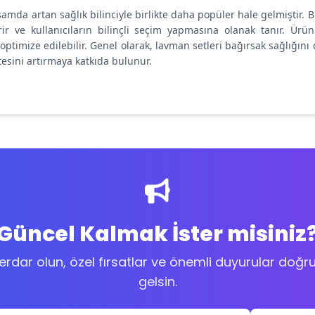
mda artan sağlık bilinciyle birlikte daha popüler hale gelmiştir. Bu 
erir ve kullanıcıların bilinçli seçim yapmasına olanak tanır. Ürü
ptimize edilebilir. Genel olarak, lavman setleri bağırsak sağlığını 
itesini artırmaya katkıda bulunur.
Güncel Kalmak İster misiniz
berdar olun, özel fırsatlar ve önemli duyurular doğ
gelsin.