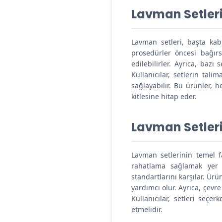
Hacamat Kupaları
Lavman Setleri
İdrar Torbaları
Lavman setleri, başta kabı
Sauna Kemeri
prosedürler öncesi bağırsa
edilebilirler. Ayrıca, bazı
Kullanıcılar, setlerin tal
sağlayabilir. Bu ürünler, 
kitlesine hitap eder.
Lavman Setleri
Lavman setlerinin temel fa
rahatlama sağlamak yer al
standartlarını karşılar. Ür
yardımcı olur. Ayrıca, çevr
Kullanıcılar, setleri seçer
etmelidir.