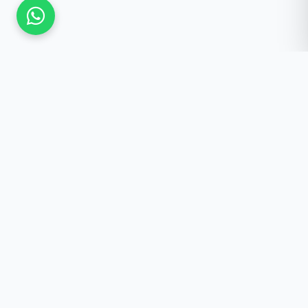
Güncel Kalmak İster
misiniz?
Yeniliklerden haberdar olun, özel fırsatlar ve
önemli duyurular doğrudan e-postanıza