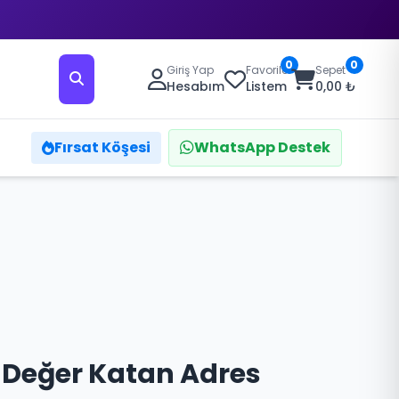
0
0
Giriş Yap
Favoriler
Sepet
Hesabım
Listem
0,00 ₺
Fırsat Köşesi
WhatsApp Destek
 Değer Katan Adres