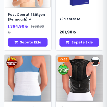
Post Operatif Sütyen
Yün Korse M
(Fermuarlı) M
1.364,90 ₺
1.868,90
201,90 ₺
₺
Sepete Ekle
Sepete Ekle
-%37