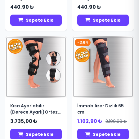
440,90 ₺
440,90 ₺
Sepete Ekle
Sepete Ekle
-%64
Kısa Ayarlabilir
İmmobilizer Dizlik 65
(Derece Ayarlı)Ortez
cm
(Diz)
3.735,00 ₺
1.102,90 ₺
3.100,00 ₺
Sepete Ekle
Sepete Ekle