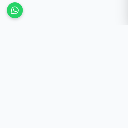
Güncel Kalmak İster
misiniz?
Yeniliklerden haberdar olun, özel fırsatlar ve
önemli duyurular doğrudan e-postanıza