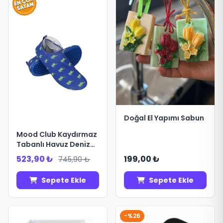
Doğal El Yapımı Sabun
Mood Club Kaydırmaz
Tabanlı Havuz Deniz
Ayakkabısı 38-39
523,90 ₺
199,00 ₺
745,90 ₺
Sepete Ekle
Sepete Ekle
-%26