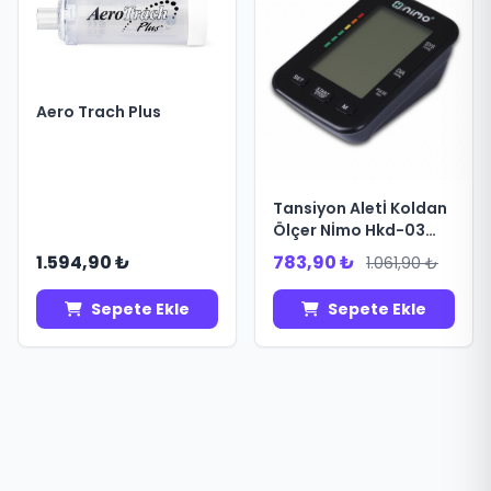
Aero Trach Plus
Tansiyon Aletİ Koldan
Ölçer Nİmo Hkd-03
(Dbp- 1333) (24)
1.594,90 ₺
783,90 ₺
1.061,90 ₺
Sepete Ekle
Sepete Ekle