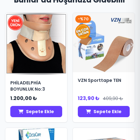
-%70
VZN Sporttape TEN
PHİLADELPHİA
BOYUNLUK No:3
1.200,00 ₺
123,90 ₺
409,90 ₺
Sepete Ekle
Sepete Ekle