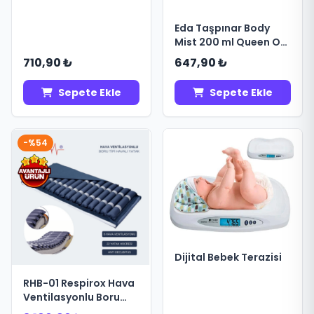
Eda Taşpınar Body
Mist 200 ml Queen Of
Cool Aqua
710,90 ₺
647,90 ₺
Sepete Ekle
Sepete Ekle
-%54
Dijital Bebek Terazisi
RHB-01 Respirox Hava
Ventilasyonlu Boru
Tipi Havalı Yatak