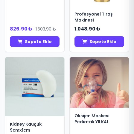
Profesyonel Tıraş
Makinesİ
826,90 ₺
1.048,90 ₺
1.503,90 ₺
Sepete Ekle
Sepete Ekle
Oksijen Maskesi
Pediatrik YILKAL
Kidney Kauçuk
9cmx1cm