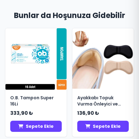
Bunlar da Hoşunuza Gidebilir
O.B. Tampon Super
Ayakkabı Topuk
16Li
Vurma Önleyici ve
Daraltma Padi 5mm
333,90 ₺
136,90 ₺
Sepete Ekle
Sepete Ekle