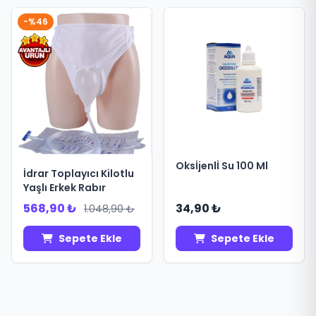
-%46
Oksİjenlİ Su 100 Ml
İdrar Toplayıcı Kilotlu
Yaşlı Erkek Rabır
568,90 ₺
34,90 ₺
1.048,90 ₺
Sepete Ekle
Sepete Ekle