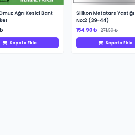
 Omuz Ağrı Kesici Bant
Silikon Metatars Yastığ
aket
No:2 (39-44)
 ₺
154,90 ₺
271,90 ₺
Sepete Ekle
Sepete Ekle