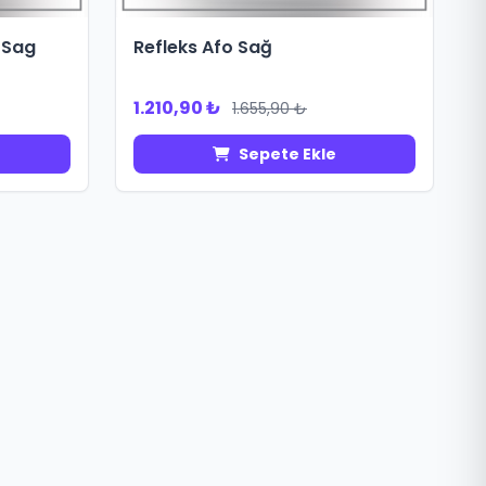
ı Sag
Refleks Afo Sağ
1.210,90 ₺
1.655,90 ₺
Sepete Ekle