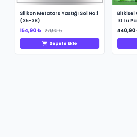
Silikon Metatars Yastığı Sol No:1
Bitkisel
(35-38)
10 Lu P
154,90 ₺
440,90
271,90 ₺
Sepete Ekle