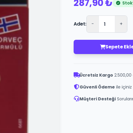
287,90 ₺
Stok
Adet:
-
+
Sepete Ekl
Ücretsiz Kargo
2.500,00 
Güvenli Ödeme
ile içini
Müşteri Desteği
Soruların