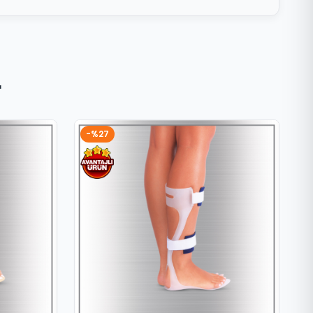
r
-%27