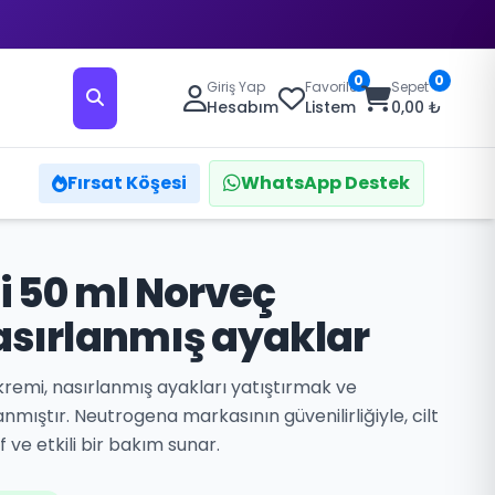
0
0
Giriş Yap
Favoriler
Sepet
Hesabım
Listem
0,00 ₺
Fırsat Köşesi
WhatsApp Destek
 50 ml Norveç
asırlanmış ayaklar
remi, nasırlanmış ayakları yatıştırmak ve
mıştır. Neutrogena markasının güvenilirliğiyle, cilt
 ve etkili bir bakım sunar.