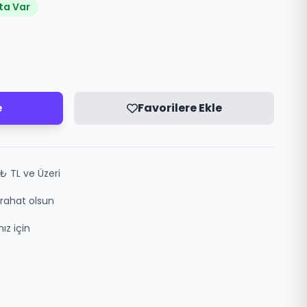
ta Var
e
Favorilere Ekle
₺ TL ve Üzeri
z rahat olsun
ız için