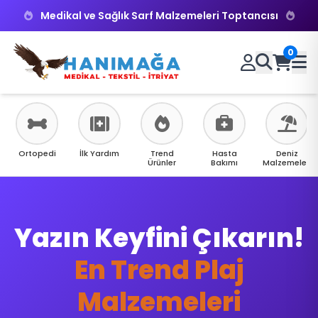
Medikal ve Sağlık Sarf Malzemeleri Toptancısı
0
Ortopedi
İlk Yardım
Trend
Hasta
Deniz
Ürünler
Bakımı
Malzemeleri
Yazın Keyfini Çıkarın!
Klinik İhtiyaçlarınız
İçin Tek Adres
En Trend Plaj
Medikal Sarf
Malzemeleri