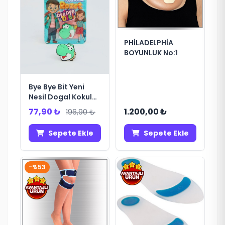
PHİLADELPHİA
BOYUNLUK No:1
Bye Bye Bit Yeni
Nesil Dogal Kokulu
Bit Rozeti
77,90 ₺
1.200,00 ₺
196,90 ₺
Sepete Ekle
Sepete Ekle
-%53