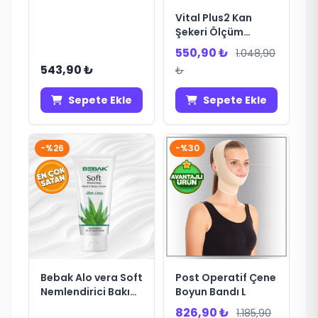
Vital Plus2 Kan
Şekeri Ölçüm
Cihazı
550,90 ₺
1.048,90
543,90 ₺
₺
Sepete Ekle
Sepete Ekle
-%26
-%30
Bebak Alo vera Soft
Post Operatif Çene
Nemlendirici Bakım
Boyun Bandı L
Kremi 75 ml*24
826,90 ₺
1.185,90