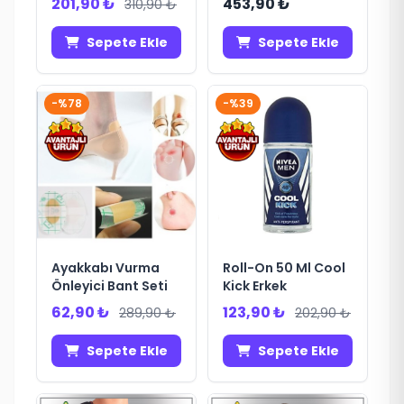
201,90 ₺
453,90 ₺
310,90 ₺
Sepete Ekle
Sepete Ekle
-%78
-%39
Ayakkabı Vurma
Roll-On 50 Ml Cool
Önleyici Bant Seti
Kick Erkek
62,90 ₺
123,90 ₺
289,90 ₺
202,90 ₺
Sepete Ekle
Sepete Ekle