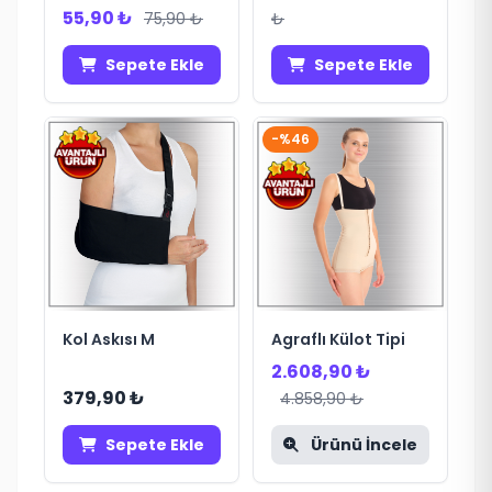
55,90 ₺
75,90 ₺
₺
Sepete Ekle
Sepete Ekle
-%46
Kol Askısı M
Agraflı Külot Tipi
2.608,90 ₺
379,90 ₺
4.858,90 ₺
Sepete Ekle
Ürünü İncele