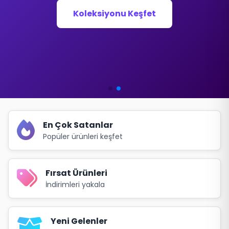
fiyatlarla karşılıyoruz.
Koleksiyonu Keşfet
Toptan Sarf Listesi
En Çok Satanlar
Popüler ürünleri keşfet
Fırsat Ürünleri
İndirimleri yakala
Yeni Gelenler