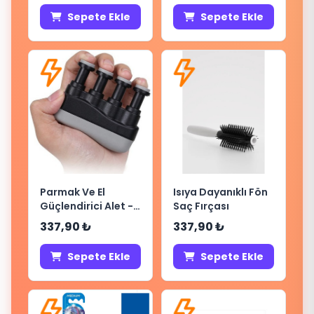
Sepete Ekle
Sepete Ekle
Parmak Ve El
Isıya Dayanıklı Fön
Güçlendirici Alet -
Saç Fırçası
Gitar Bas Piyano
337,90 ₺
337,90 ₺
Egzersizi
Sepete Ekle
Sepete Ekle