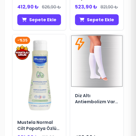
Havuz Deniz
412,90 ₺
523,90 ₺
626,90 ₺
821,90 ₺
Ayakkabısı 42-43
Sepete Ekle
Sepete Ekle
-%35
Diz Altı
Antiembolizm Varis
Çorabı S
Mustela Normal
Cilt Papatya Özlü
Şampuan 200 ml