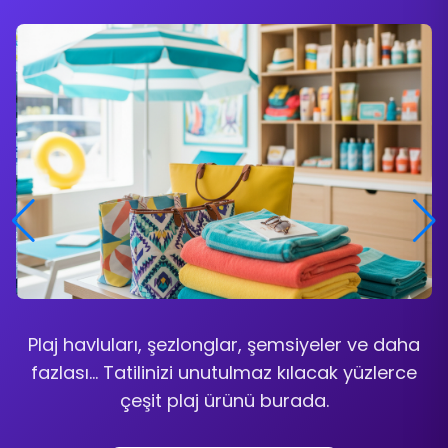
Malzemeler
Plaj havluları, şezlonglar, şemsiyeler ve daha
fazlası... Tatilinizi unutulmaz kılacak yüzlerce
Eldivenlerden enjektörlere, steril örtülerden
çeşit plaj ürünü burada.
dezenfektanlara kadar tüm tek kullanımlık
medikal sarf malzeme ihtiyaçlarınızı toptan