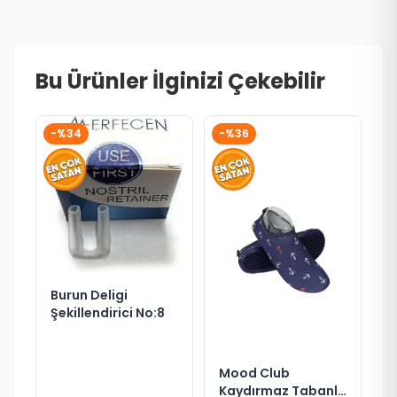
Bu Ürünler İlginizi Çekebilir
-%34
-%36
Burun Deligi
Şekillendirici No:8
Mood Club
Kaydırmaz Tabanlı