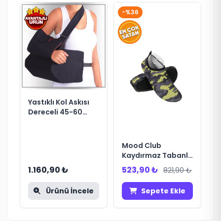
-%36
Yastıklı Kol Askısı
Dereceli 45-60
Derece
Mood Club
Kaydırmaz Tabanlı
Havuz Deniz
1.160,90 ₺
523,90 ₺
821,90 ₺
Ayakkabısı 40-41
Ürünü İncele
Sepete Ekle