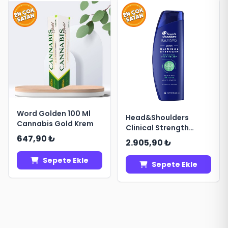
Word Golden 100 Ml
Head&Shoulders
Cannabis Gold Krem
Clinical Strength
Cooling İtch Rescue
647,90 ₺
2.905,90 ₺
Karşıtı 2in1 Şampuan
400ML
Sepete Ekle
Sepete Ekle