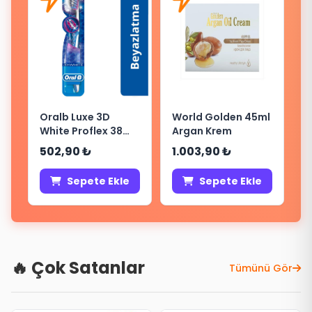
Oralb Luxe 3D
World Golden 45ml
White Proflex 38
Argan Krem
Med
502,90 ₺
1.003,90 ₺
Sepete Ekle
Sepete Ekle
🔥 Çok Satanlar
Tümünü Gör