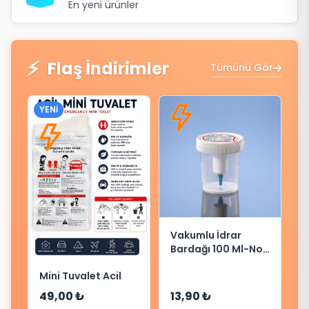
En yeni ürünler
⚡
Flaş İndirimler
Tümünü Gör
YENI
Vakumlu İdrar
Bardağı 100 Ml-Non
Steril
Mini Tuvalet Acil
49,00 ₺
13,90 ₺