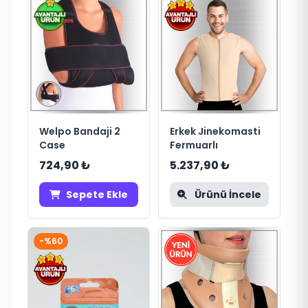
Welpo Bandaji 2
Erkek Jinekomasti
Case
Fermuarlı
724,90 ₺
5.237,90 ₺
Sepete Ekle
Ürünü İncele
-%60