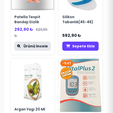
Patella Tespit
Silikon
Bandajı Dizlik
Tabanlık(45-46)
292,90 ₺
623,90
592,90 ₺
₺
Ürünü İncele
Sepete Ekle
-%47
Argan Yagı 20 Ml